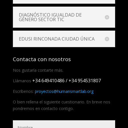
DIAGNÓSTICO IGUALDAD DE
GÉNERO SECTOR TIC
EDUSI RINCONADA CIUDAD ÚNICA
Contacta con nosotros
Nos gustaría contarte más.
+34 649410486 / +34 954531807
Llámanos
Escríbenos:
proyectos@humansmartlab.org
O bien rellena el siguiente cuestionario. En breve nos
pondremos en contacto contigo.