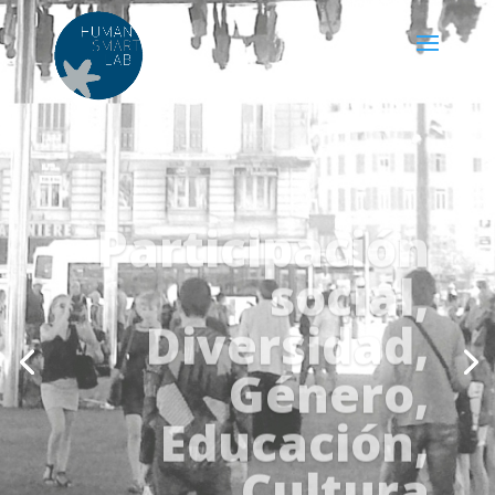
Participación
social,
Diversidad,
Género,
Educación,
Cultura