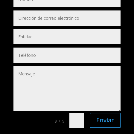
Enviar
=
9 + 9